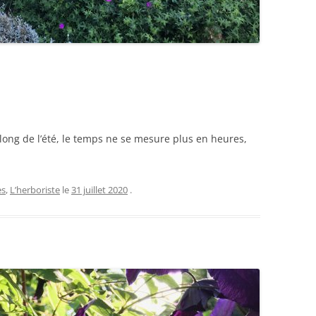
long de l’été, le temps ne se mesure plus en heures,
es
,
L’herboriste
le
31 juillet 2020
.