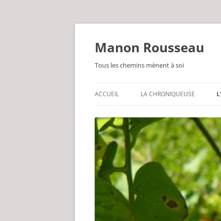
Manon Rousseau
Tous les chemins mènent à soi
ACCUEIL
LA CHRONIQUEUSE
L
PARFOIS PHILOSOPHE
LEG DE GRAND-MÈRE
GUÉRISSEUSE PAR NATURE
UN BRIN POÈTE
INLASSABLEMENT JARDINIÈRE