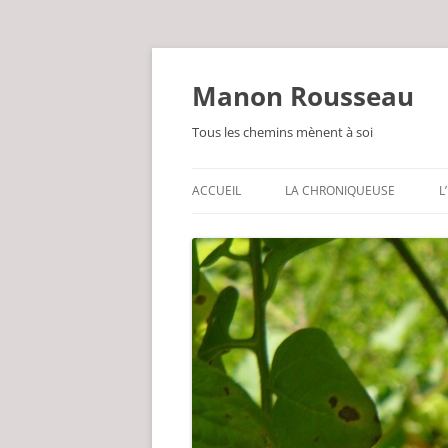
Manon Rousseau
Tous les chemins mènent à soi
ACCUEIL
LA CHRONIQUEUSE
L
PARFOIS PHILOSOPHE
LEG DE GRAND-MÈRE
GUÉRISSEUSE PAR NATURE
UN BRIN POÈTE
INLASSABLEMENT JARDINIÈRE