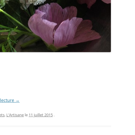
 lecture
→
ets
,
L’Artisane
le
11 juillet 2015
.