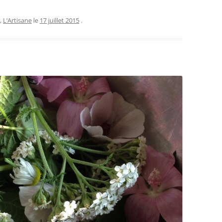
,
L’Artisane
le
17 juillet 2015
.