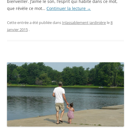
bienveiller. J’aime le son, l’esprit qui habite dans ce mot,
que révèle ce mot…
Continuer la lecture
→
Cette entrée a été publiée dans
Inlassablement jardinière
le
8
janvier 2015
.