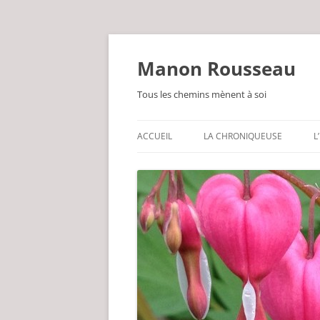
Manon Rousseau
Tous les chemins mènent à soi
ACCUEIL
LA CHRONIQUEUSE
L
PARFOIS PHILOSOPHE
LEG DE GRAND-MÈRE
GUÉRISSEUSE PAR NATURE
UN BRIN POÈTE
INLASSABLEMENT JARDINIÈRE