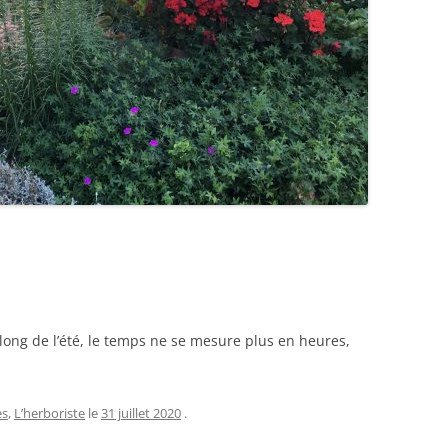
long de l’été, le temps ne se mesure plus en heures,
es
,
L’herboriste
le
31 juillet 2020
.