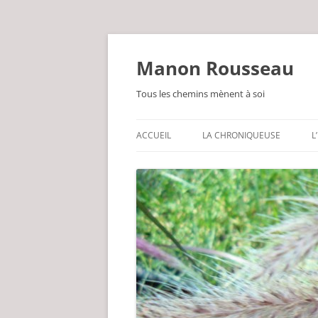
Manon Rousseau
Tous les chemins mènent à soi
ACCUEIL
LA CHRONIQUEUSE
L
PARFOIS PHILOSOPHE
LEG DE GRAND-MÈRE
GUÉRISSEUSE PAR NATURE
UN BRIN POÈTE
INLASSABLEMENT JARDINIÈRE