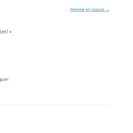
Femme en pause
→
ses!
»
gue!