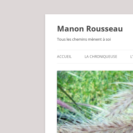
Manon Rousseau
Tous les chemins mènent à soi
ACCUEIL
LA CHRONIQUEUSE
L
PARFOIS PHILOSOPHE
LEG DE GRAND-MÈRE
GUÉRISSEUSE PAR NATURE
UN BRIN POÈTE
INLASSABLEMENT JARDINIÈRE