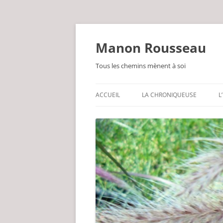
Manon Rousseau
Tous les chemins mènent à soi
ACCUEIL
LA CHRONIQUEUSE
L
PARFOIS PHILOSOPHE
LEG DE GRAND-MÈRE
GUÉRISSEUSE PAR NATURE
UN BRIN POÈTE
INLASSABLEMENT JARDINIÈRE