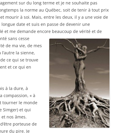
gagement sur du long terme et je ne souhaite pas
longtemps la norme au Québec, soit de tenir à tout prix
t mourir à soi. Mais, entre les deux, il y a une voie de
de longue date et suis en passe de devenir une
ndé et me demande encore beaucoup de vérité et de
onté sans cesse
ité de ma vie, de mes
l’autre la sienne,
 de ce qui se trouve
ent et ce qui en
ois à la dure, à
la compassion, « à
nt tourner le monde
e Simger) et qui
s et nos âmes.
 d’être porteuse de
eure du pire. Je