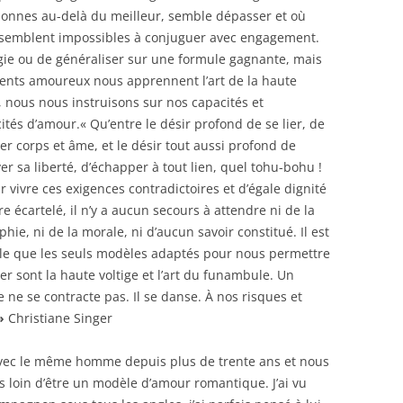
rsonnes au-delà du meilleur, semble dépasser et où
i semblent impossibles à conjuguer avec engagement.
logie ou de généraliser sur une formule gagnante, mais
ents amoureux nous apprennent l’art de la haute
r, nous nous instruisons sur nos capacités et
ités d’amour.« Qu’entre le désir profond de se lier, de
er corps et âme, et le désir tout aussi profond de
er sa liberté, d’échapper à tout lien, quel tohu-bohu !
r vivre ces exigences contradictoires et d’égale dignité
re écartelé, il n’y a aucun secours à attendre ni de la
phie, ni de la morale, ni d’aucun savoir constitué. Il est
le que les seuls modèles adaptés pour nous permettre
er sont la haute voltige et l’art du funambule. Un
 ne se contracte pas. Il se danse. À nos risques et
»
Christiane Singer
avec le même homme depuis plus de trente ans et nous
loin d’être un modèle d’amour romantique. J’ai vu