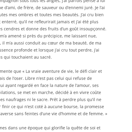
pagnon sous tous les angles, j’ai parfois pensé à lui
e d’ami, de frère, de sauveur ou d’ennemi juré. Je l’ai
toutes mes ombres et toutes mes beautés. J’ai cru bien
nterré, qu’il ne refleurirait jamais et j’ai été plus
ses cendres et donne des fruits d’un goût insoupçonné.
’a amené si près du précipice, me laissant nue,
e, il m’a aussi conduit au cœur de ma beauté, de ma
ence profonde et lorsque j’ai cru tout perdre, j’ai
s qui touchaient au sacré.
imente que « La vraie aventure de vie, le défi clair et
s de l’oser. Libre n’est pas celui qui refuse de
qui ayant regardé en face la nature de l’amour, ses
ilations, se met en marche, décidé à en vivre coûte
les naufrages ni le sacre. Prêt à perdre plus qu’il ne
 finir ce qui n’est coté à aucune bourse, la promesse
raverse sans feintes d’une vie d’homme et de femme. »
es dans une époque qui glorifie la quête de soi et