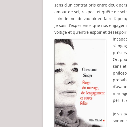
sens d’un contrat pris entre deux pe
amour de soi, respect et quête de so
Loin de moi de vouloir en faire l’apo
je sais d’expérience que nos engagem
voltige et qu’entre espoir et désespoi
incapac
s’engag
préserv
Or, pou
sans êt
philoso
probab
d’avanc
mariage
périls.
Je vis 
sommes 